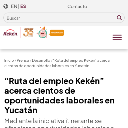
Skip
EN
|
ES
Contacto
to
the
content
Inicio
/
Prensa
/
Desarrollo
/
“Ruta del empleo Kekén” acerca
cientos de oportunidades laborales en Yucatán
“Ruta del empleo Kekén”
acerca cientos de
oportunidades laborales en
Yucatán
Mediante la iniciativa itinerante se