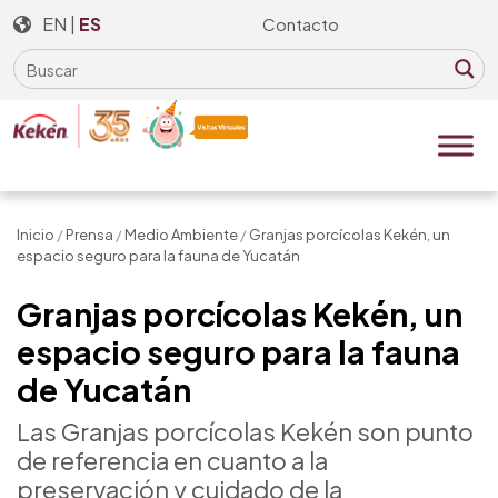
Skip
EN
|
ES
Contacto
to
the
content
Inicio
/
Prensa
/
Medio Ambiente
/
Granjas porcícolas Kekén, un
espacio seguro para la fauna de Yucatán
Granjas porcícolas Kekén, un
espacio seguro para la fauna
de Yucatán
Las Granjas porcícolas Kekén son punto
de referencia en cuanto a la
preservación y cuidado de la