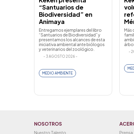
“Santuarios de
vol
Biodiversidad” en
ref
Animaya
Mé
Entregamos ejemplares del libro
Más 
“Santuarios de Biodiversidad” y
famil
presentamos los alcances de esta
ambi
iniciativa ambiental ante biólogos
árbo
y veterinarios del zoológico.
- 2
- 3 AGOSTO 2026 -
MED
MEDIO AMBIENTE
NOSOTROS
ACER
Nuestro Talento
Prensa