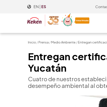
Skip
EN
|
ES
Conta
to
the
content
Inicio
/
Prensa
/
Medio Ambiente
/
Entregan certificac
Entregan certifi
Yucatán
Cuatro de nuestros estableci
desempeño ambiental al obten