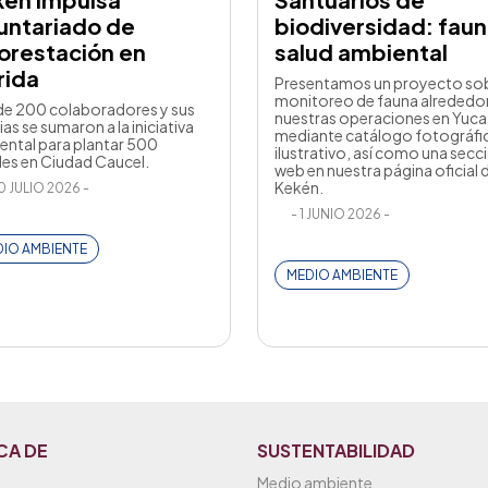
untariado de
biodiversidad: faun
orestación en
salud ambiental
rida
Presentamos un proyecto so
monitoreo de fauna alrededo
de 200 colaboradores y sus
nuestras operaciones en Yuca
ias se sumaron a la iniciativa
mediante catálogo fotográfi
ental para plantar 500
ilustrativo, así como una secc
les en Ciudad Caucel.
web en nuestra página oficial 
Kekén.
0 JULIO 2026 -
- 1 JUNIO 2026 -
IO AMBIENTE
MEDIO AMBIENTE
CA DE
SUSTENTABILIDAD
Medio ambiente