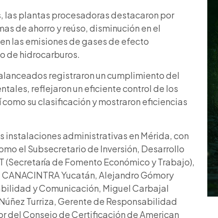
s, las plantas procesadoras destacaron por
as de ahorro y reúso, disminución en el
 en las emisiones de gases de efecto
o de hidrocarburos.
balanceados registraron un cumplimiento del
tales, reflejaron un eficiente control de los
 como su clasificación y mostraron eficiencias
s instalaciones administrativas en Mérida, con
omo el Subsecretario de Inversión, Desarrollo
 (Secretaría de Fomento Económico y Trabajo),
de CANACINTRA Yucatán, Alejandro Gómory
tabilidad y Comunicación, Miguel Carbajal
 Núñez Turriza, Gerente de Responsabilidad
or del Consejo de Certificación de American