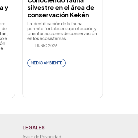
a y
silvestre en el área de
conservación Kekén
bre
La identificación de la fauna
r de
permite fortalecer su protección y
tán,
orientar acciones de conservación
co e
en los ecosistemas.
ión
- 1 JUNIO 2026 -
de
MEDIO AMBIENTE
LEGALES
Aviso de Privacidad