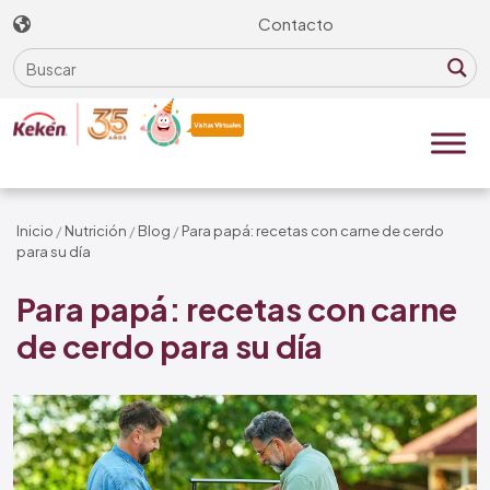
Skip
Contacto
to
the
content
Inicio
/
Nutrición
/
Blog
/
Para papá: recetas con carne de cerdo
para su día
Para papá: recetas con carne
de cerdo para su día