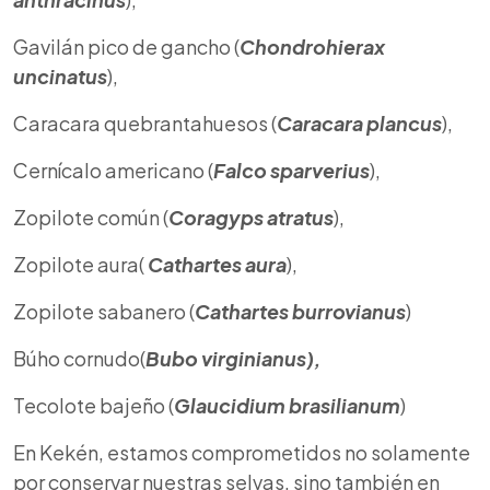
Gavilán pico de gancho (
Chondrohierax
uncinatus
),
Caracara quebrantahuesos (
Caracara plancus
),
Cernícalo americano (
Falco sparverius
),
Zopilote común (
Coragyps atratus
),
Zopilote aura(
Cathartes aura
),
Zopilote sabanero (
Cathartes burrovianus
)
Búho cornudo(
Bubo virginianus),
Tecolote bajeño (
Glaucidium brasilianum
)
En Kekén, estamos comprometidos no solamente
por conservar nuestras selvas, sino también en