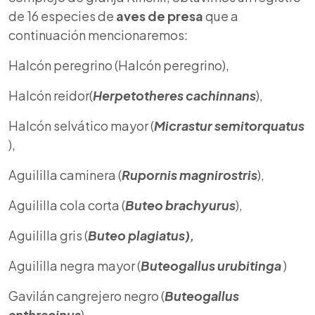
de 16 especies de
aves de presa
que a
continuación mencionaremos:
Halcón peregrino (Halcón peregrino),
Halcón reidor(
Herpetotheres cachinnans
),
Halcón selvático mayor (
Micrastur semitorquatus
),
Aguililla caminera (
Rupornis magnirostris
),
Aguililla cola corta (
Buteo brachyurus
),
Aguililla gris (
Buteo plagiatus),
Aguililla negra mayor (
Buteogallus urubitinga
)
Gavilán cangrejero negro (
Buteogallus
anthracinus
),