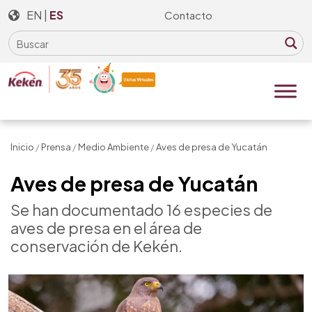
Skip
EN
|
ES
Contacto
to
the
content
Inicio
/
Prensa
/
Medio Ambiente
/
Aves de presa de Yucatán
Aves de presa de Yucatán
Se han documentado 16 especies de
aves de presa en el área de
conservación de Kekén.