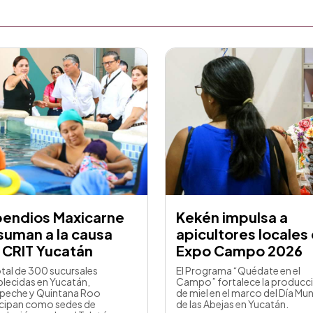
pendios Maxicarne
Kekén impulsa a
suman a la causa
apicultores locales
 CRIT Yucatán
Expo Campo 2026
otal de 300 sucursales
El Programa “Quédate en el
blecidas en Yucatán,
Campo” fortalece la producc
eche y Quintana Roo
de miel en el marco del Día Mun
icipan como sedes de
de las Abejas en Yucatán.