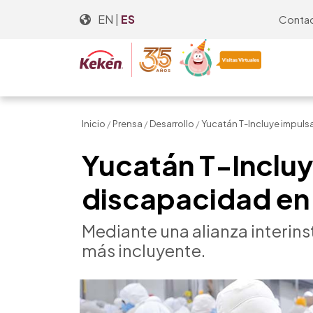
Skip
EN
|
ES
Conta
to
the
content
Inicio
/
Prensa
/
Desarrollo
/
Yucatán T-Incluye impuls
Yucatán T-Inclu
discapacidad en 
Mediante una alianza interins
más incluyente.