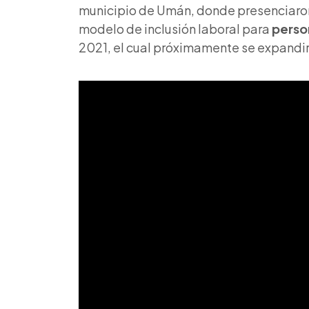
municipio de Umán, donde presenciaron 
modelo de inclusión laboral para
perso
2021, el cual próximamente se expandi