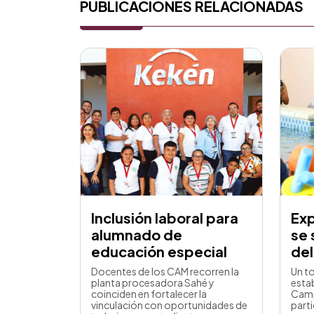
PUBLICACIONES RELACIONADAS
Inclusión laboral para
Ex
alumnado de
se 
educación especial
del
Docentes de los CAM recorren la
Un t
planta procesadora Sahé y
esta
coinciden en fortalecer la
Camp
vinculación con oportunidades de
part