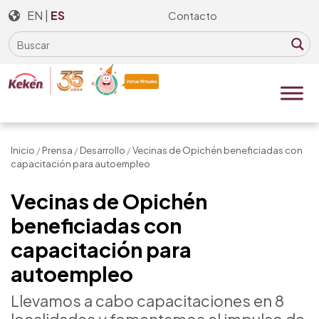
Skip
EN
|
ES
Contacto
to
the
content
Inicio
/
Prensa
/
Desarrollo
/
Vecinas de Opichén beneficiadas con
capacitación para autoempleo
Vecinas de Opichén
beneficiadas con
capacitación para
autoempleo
Llevamos a cabo capacitaciones en 8