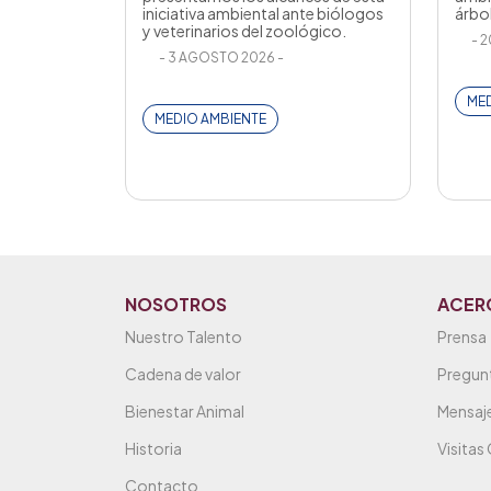
iniciativa ambiental ante biólogos
árbo
y veterinarios del zoológico.
- 2
- 3 AGOSTO 2026 -
MED
MEDIO AMBIENTE
NOSOTROS
ACER
Nuestro Talento
Prensa
Cadena de valor
Pregun
Bienestar Animal
Mensaje
Historia
Visitas
Contacto