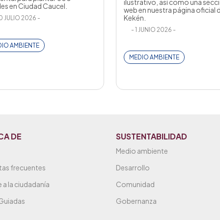
ilustrativo, así como una secc
les en Ciudad Caucel.
web en nuestra página oficial 
Kekén.
0 JULIO 2026 -
- 1 JUNIO 2026 -
IO AMBIENTE
MEDIO AMBIENTE
CA DE
SUSTENTABILIDAD
Medio ambiente
tas frecuentes
Desarrollo
 a la ciudadanía
Comunidad
 Guiadas
Gobernanza