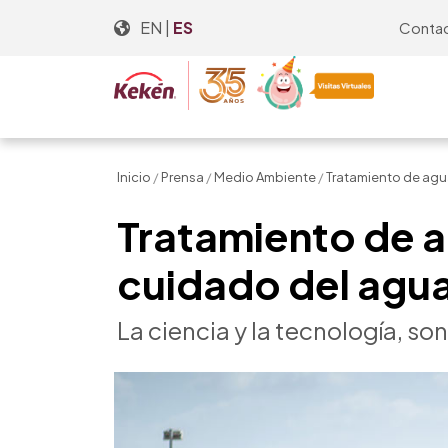
Skip
EN
|
ES
Conta
to
the
content
Inicio
/
Prensa
/
Medio Ambiente
/
Tratamiento de agua
Tratamiento de ag
cuidado del agu
La ciencia y la tecnología, so