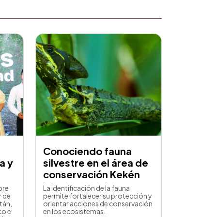
Conociendo fauna
a y
silvestre en el área de
conservación Kekén
bre
La identificación de la fauna
r de
permite fortalecer su protección y
tán,
orientar acciones de conservación
co e
en los ecosistemas.