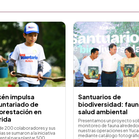
kén impulsa
Santuarios de
untariado de
biodiversidad: faun
orestación en
salud ambiental
rida
Presentamos un proyecto so
monitoreo de fauna alrededo
de 200 colaboradores y sus
nuestras operaciones en Yuca
ias se sumaron a la iniciativa
mediante catálogo fotográfi
ental para plantar 500