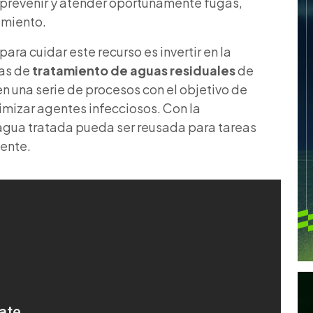
a prevenir y atender oportunamente fugas,
imiento.
ra cuidar este recurso es invertir en la
mas de
tratamiento de aguas residuales
de
en una serie de procesos con el objetivo de
imizar agentes infecciosos. Con la
l agua tratada pueda ser reusada para tareas
iente.