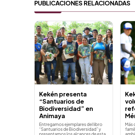
PUBLICACIONES RELACIONADAS
Kekén presenta
Ke
“Santuarios de
vol
Biodiversidad” en
ref
Animaya
Mé
Entregamos ejemplares del libro
Más 
“Santuarios de Biodiversidad” y
famil
presentamos los alcances de esta
ambi