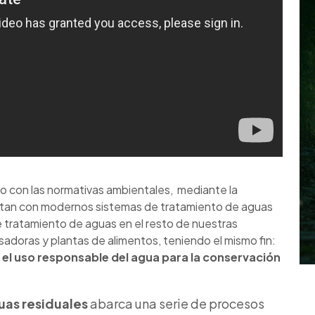
 con las normativas ambientales, mediante la
entan con modernos sistemas de tratamiento de aguas
e tratamiento de aguas
en el resto de nuestras
adoras y plantas de alimentos, teniendo el mismo fin:
el uso responsable del agua para la conservación
uas residuales
abarca una serie de procesos