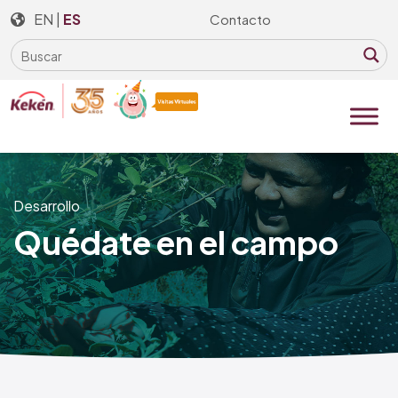
Skip
EN
|
ES
Contacto
to
the
content
Desarrollo
Quédate en el campo