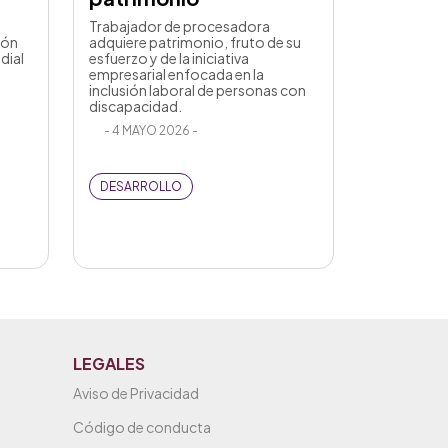
Trabajador de procesadora
ión
adquiere patrimonio, fruto de su
dial
esfuerzo y de la iniciativa
empresarial enfocada en la
inclusión laboral de personas con
discapacidad.
- 4 MAYO 2026 -
DESARROLLO
LEGALES
Aviso de Privacidad
Código de conducta