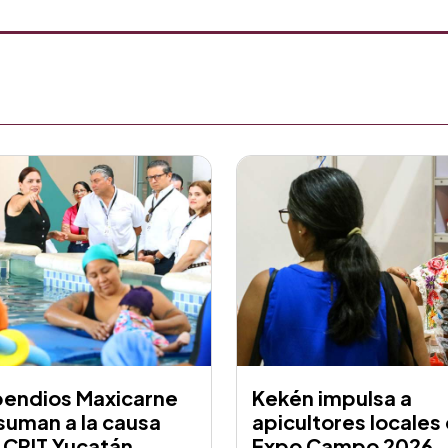
pendios Maxicarne
Kekén impulsa a
suman a la causa
apicultores locales
 CRIT Yucatán
Expo Campo 2026