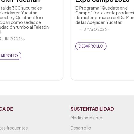
otal de 300 sucursales
El Programa “Quédate en el
blecidas en Yucatán,
Campo” fortalece la producc
eche y Quintana Roo
de miel en el marco del Día Mun
icipan como sedes de
de las Abejas en Yucatán.
udación rumbo al Teletón
- 18 MAYO 2026 -
.
9 JUNIO 2026 -
DESARROLLO
SARROLLO
CA DE
SUSTENTABILIDAD
Medio ambiente
tas frecuentes
Desarrollo