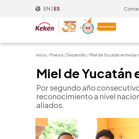
Skip
EN
|
ES
Conta
to
the
content
Inicio
/
Prensa
/
Desarrollo
/
Miel de Yucatán entre las
Miel de Yucatán 
Por segundo año consecutivo,
reconocimiento a nivel nacion
aliados.