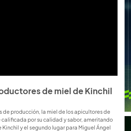
oductores de miel de Kinchil
 de producción, la miel de los apicultores de
 calificada por su calidad y sabor, ameritando
e Kinchil y el segundo lugar para Miguel Ángel