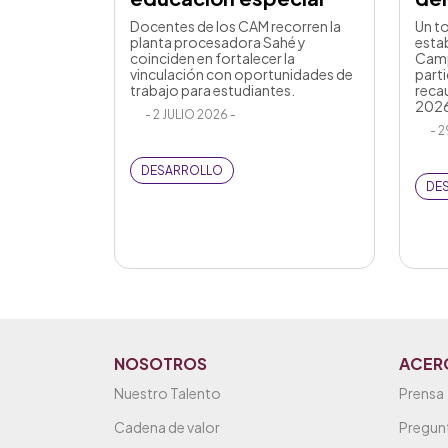
Docentes de los CAM recorren la
Un t
planta procesadora Sahé y
esta
coinciden en fortalecer la
Camp
vinculación con oportunidades de
part
trabajo para estudiantes.
reca
2026
- 2 JULIO 2026 -
- 2
DESARROLLO
DE
NOSOTROS
ACER
Nuestro Talento
Prensa
Cadena de valor
Pregun