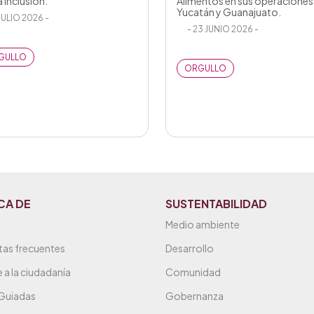
a Inclusión.
Alimentos en sus operaciones
Yucatán y Guanajuato.
 JULIO 2026 -
- 23 JUNIO 2026 -
GULLO
ORGULLO
CA DE
SUSTENTABILIDAD
Medio ambiente
tas frecuentes
Desarrollo
 a la ciudadanía
Comunidad
 Guiadas
Gobernanza