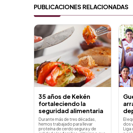
PUBLICACIONES RELACIONADAS
35 años de Kekén
Gu
fortaleciendo la
arr
seguridad alimentaria
dep
Durante más de tres décadas,
El e
hemos trabajado para llevar
dos v
proteína de cerdo segura y de
Liga