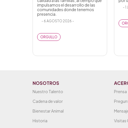
calidad a las familias, al tiempo que
por l
impulsamos el desarrollo de las
- 1
comunidades donde tenemos
presencia.
- 6 AGOSTO 2026 -
OR
ORGULLO
NOSOTROS
ACER
Nuestro Talento
Prensa
Cadena de valor
Pregun
Bienestar Animal
Mensaje
Historia
Visitas