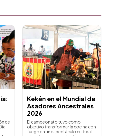
ia:
Kekén en el Mundial de
Asadores Ancestrales
2026
ión de
El campeonato tuvo como
Día
objetivo transformar la cocina con
fuego en un espectáculo cultural