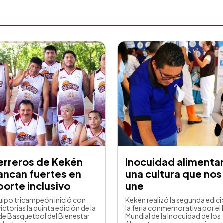
erreros de Kekén
Inocuidad alimentar
ancan fuertes en
una cultura que nos
orte inclusivo
une
quipo tricampeón inició con
Kekén realizó la segunda edic
ictorias la quinta edición de la
la feria conmemorativa por el 
 de Basquetbol del Bienestar
Mundial de la Inocuidad de los