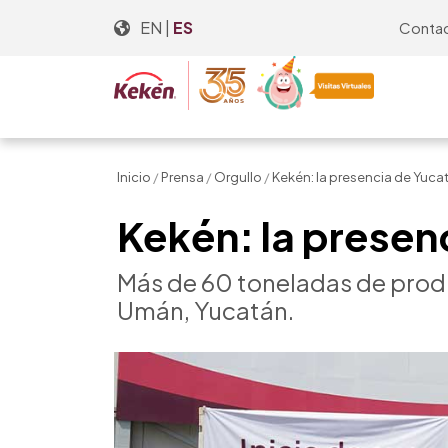
Skip
EN
|
ES
Conta
to
the
content
Inicio
/
Prensa
/
Orgullo
/
Kekén: la presencia de Yucat
Kekén: la presen
Más de 60 toneladas de produ
Umán, Yucatán.