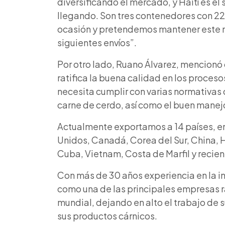
diversificando el mercado, y Haití es el
llegando. Son tres contenedores con 22
ocasión y pretendemos mantener este 
siguientes envíos”.
Por otro lado, Ruano Álvarez, mencionó
ratifica la buena calidad en los proces
necesita cumplir con varias normativas 
carne de cerdo, así como el buen manejo
Actualmente exportamos a 14 países, en
Unidos, Canadá, Corea del Sur, China, H
Cuba, Vietnam, Costa de Marfil y recie
Con más de 30 años experiencia en la in
como una de las principales empresas 
mundia
l, dejando en alto el trabajo de
sus productos cárnicos.