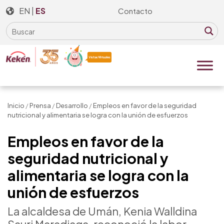
Skip
EN
|
ES
Contacto
to
the
content
Inicio
/
Prensa
/
Desarrollo
/
Empleos en favor de la seguridad
nutricional y alimentaria se logra con la unión de esfuerzos
Empleos en favor de la
seguridad nutricional y
alimentaria se logra con la
unión de esfuerzos
La alcaldesa de Umán, Kenia Walldina