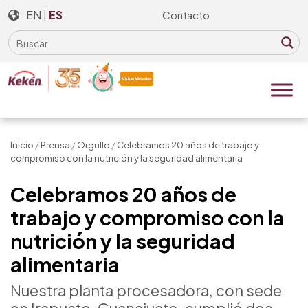
Skip
EN
|
ES
Contacto
to
the
content
Inicio
/
Prensa
/
Orgullo
/
Celebramos 20 años de trabajo y
compromiso con la nutrición y la seguridad alimentaria
Celebramos 20 años de
trabajo y compromiso con la
nutrición y la seguridad
alimentaria
Nuestra planta procesadora, con sede