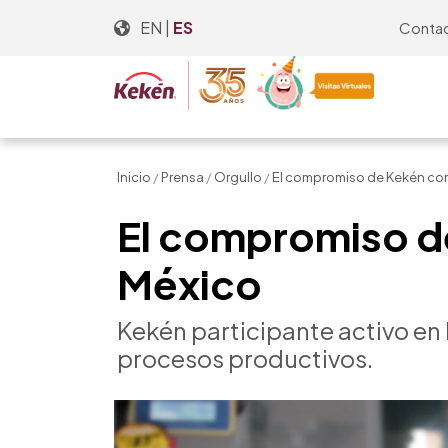
Skip
EN
|
ES
Conta
to
the
content
Inicio
/
Prensa
/
Orgullo
/
El compromiso de Kekén con 
El compromiso de
México
Kekén participante activo en 
procesos productivos.