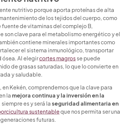
nte nutritivo porque aporta proteínas de alta
 mantenimiento de los tejidos del cuerpo, como
 fuente de vitaminas del complejo B,
ue son clave para el metabolismo energético y el
También contiene minerales importantes como
fortalecer el sistema inmunológico, transportar
 ósea. Al elegir
cortes magros
se puede
nido de grasas saturadas, lo que lo convierte en
rada y saludable.
ia, en Kekén, comprendemos que la clave para
en la
mejora continua y la inversión en la
siempre es y será la
seguridad alimentaria en
orcicultura sustentable
que nos permita ser una
s generaciones futuras.