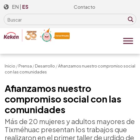
Skip
EN
|
ES
Contacto
to
the
content
Inicio
/
Prensa
/
Desarrollo
/
Afianzamos nuestro compromiso social
con las comunidades
Afianzamos nuestro
compromiso social con las
comunidades
Más de 20 mujeres y adultos mayores de
Tixméhuac presentan los trabajos que
realizaron en el primer taller de urdido de