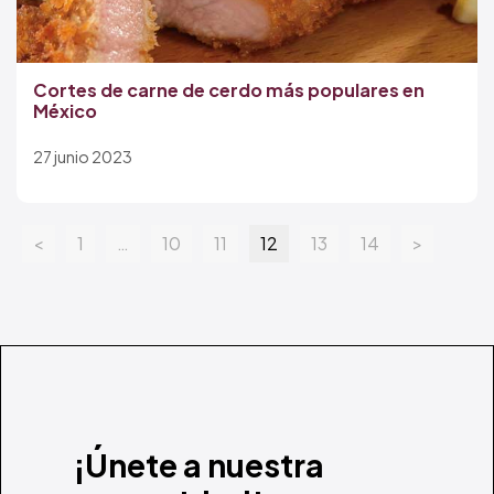
Cortes de carne de cerdo más populares en
México
27 junio 2023
<
1
…
10
11
12
13
14
>
¡Únete a nuestra