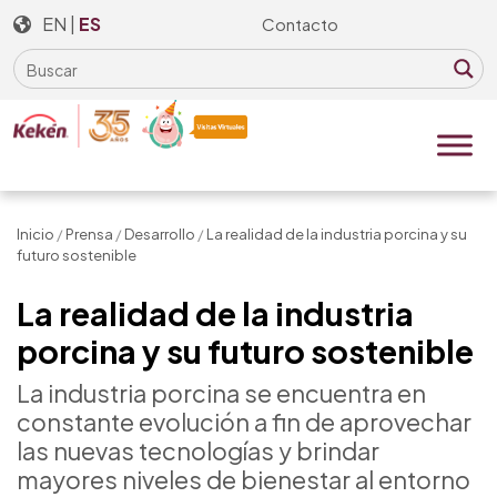
Skip
EN
|
ES
Contacto
to
the
content
Inicio
/
Prensa
/
Desarrollo
/
La realidad de la industria porcina y su
futuro sostenible
La realidad de la industria
porcina y su futuro sostenible
La industria porcina se encuentra en
constante evolución a fin de aprovechar
las nuevas tecnologías y brindar
mayores niveles de bienestar al entorno