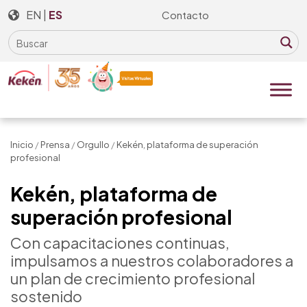
Skip
EN
|
ES
Contacto
to
the
content
Inicio
/
Prensa
/
Orgullo
/
Kekén, plataforma de superación
profesional
Kekén, plataforma de
superación profesional
Con capacitaciones continuas,
impulsamos a nuestros colaboradores a
un plan de crecimiento profesional
sostenido