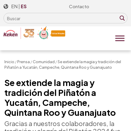
Skip
EN
|
ES
Contacto
to
the
content
Inicio
/
Prensa
/
Comunidad
/
Se extiende la magia y tradición del
Piñatón a Yucatán, Campeche, Quintana Roo y Guanajuato
Se extiende la magia y
tradición del Piñatón a
Yucatán, Campeche,
Quintana Roo y Guanajuato
Gracias a nuestros colaboradores, la