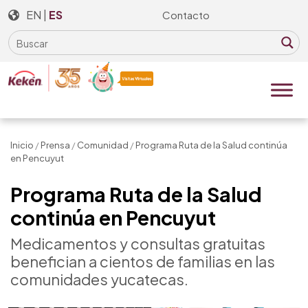
Skip
EN
|
ES
Contacto
to
the
content
Inicio
/
Prensa
/
Comunidad
/
Programa Ruta de la Salud continúa
en Pencuyut
Programa Ruta de la Salud
continúa en Pencuyut
Medicamentos y consultas gratuitas
benefician a cientos de familias en las
comunidades yucatecas.