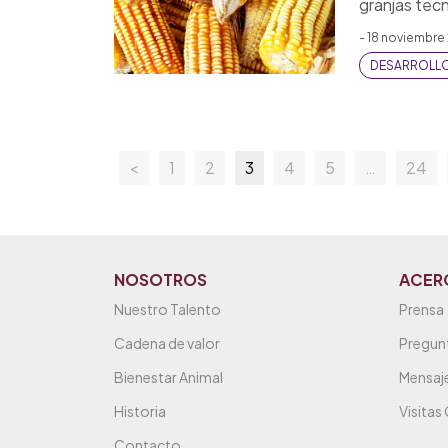
granjas tecn
- 18 noviembre
DESARROLL
<
1
2
3
4
5
…
24
NOSOTROS
ACER
Nuestro Talento
Prensa
Cadena de valor
Pregun
Bienestar Animal
Mensaje
Historia
Visitas
Contacto