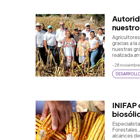
Autorid
nuestro
Agricultore
gracias a l
nuestras gr
realizada an
- 28 noviembre
DESARROLL
INIFAP 
biosóli
Especialista
Forestales, 
alcances de