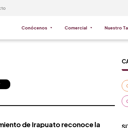
cto
Conócenos
Comercial
Nuestro Ta
C
r
iento de Irapuato reconoce la
SI