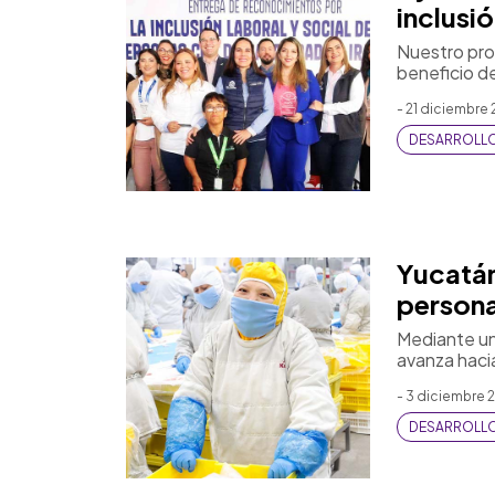
inclusi
Nuestro pro
beneficio d
- 21 diciembre 
DESARROLL
Yucatán
persona
Mediante una
avanza haci
- 3 diciembre 
DESARROLL