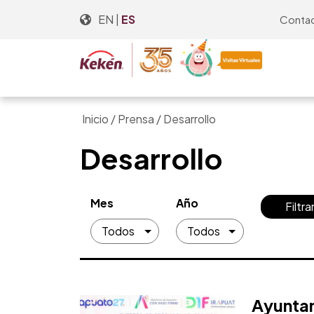
Skip
EN
|
ES
Conta
to
the
content
Inicio
/
Prensa
/
Desarrollo
Desarrollo
Mes
Año
Filtra
Ayuntam