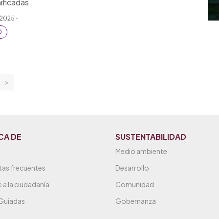
ificadas.
 2025 -
O
>
CA DE
SUSTENTABILIDAD
Medio ambiente
tas frecuentes
Desarrollo
 a la ciudadanía
Comunidad
 Guiadas
Gobernanza